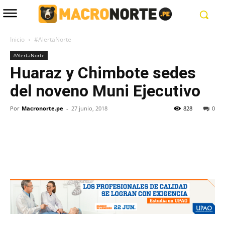
Inicio
#AlertaNorte
#AlertaNorte
Huaraz y Chimbote sedes
del noveno Muni Ejecutivo
Por
Macronorte.pe
-
27 junio, 2018
828
0