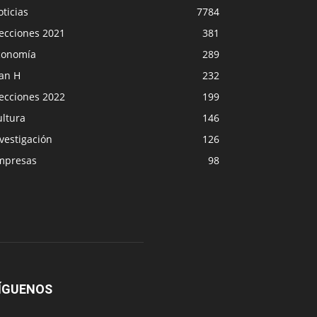
ticias
7784
lecciones 2021
381
conomía
289
lan H
232
lecciones 2022
199
ultura
146
vestigación
126
mpresas
98
ÍGUENOS