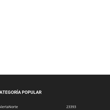
ATEGORÍA POPULAR
AlertaNorte
23393