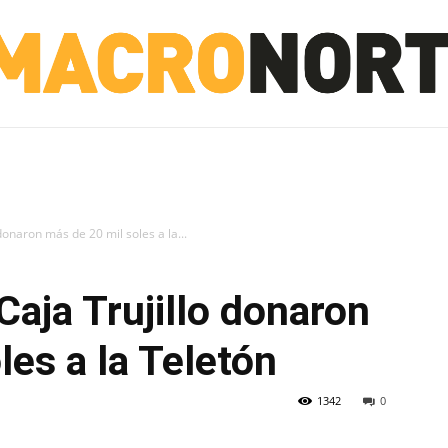
NORTE
INVESTIGACIÓN
NOTICIAS
LA TOTO
donaron más de 20 mil soles a la...
Caja Trujillo donaron
les a la Teletón
1342
0