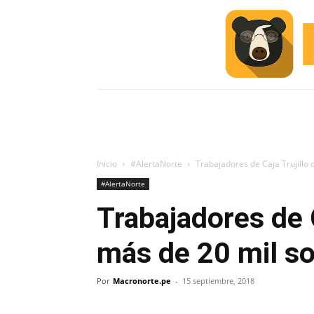
INICIO
ESCUELA M
#ALERTA
Inicio
#AlertaNorte
Trabajadores de Caja Trujillo 
#AlertaNorte
Trabajadores de 
más de 20 mil so
Por
Macronorte.pe
-
15 septiembre, 2018