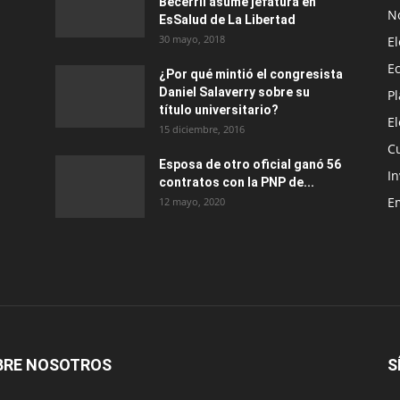
Becerril asume jefatura en
No
EsSalud de La Libertad
30 mayo, 2018
E
E
¿Por qué mintió el congresista
Daniel Salaverry sobre su
P
título universitario?
E
15 diciembre, 2016
C
Esposa de otro oficial ganó 56
In
contratos con la PNP de...
E
12 mayo, 2020
BRE NOSOTROS
S