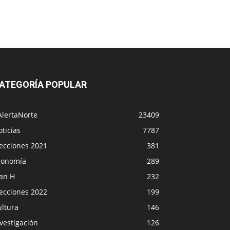
ATEGORÍA POPULAR
AlertaNorte
23409
ticias
7787
lecciones 2021
381
conomía
289
lan H
232
lecciones 2022
199
ultura
146
vestigación
126