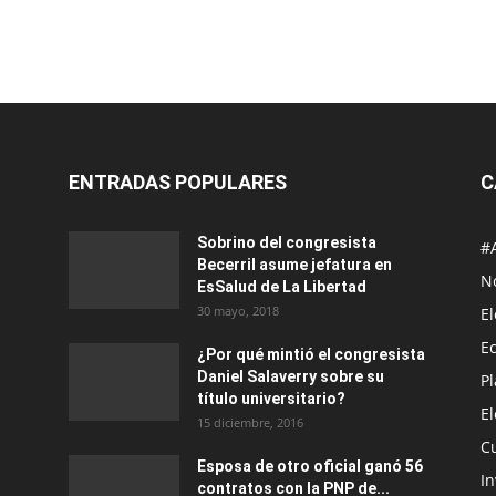
ENTRADAS POPULARES
C
Sobrino del congresista
#
Becerril asume jefatura en
No
EsSalud de La Libertad
30 mayo, 2018
E
E
¿Por qué mintió el congresista
Daniel Salaverry sobre su
P
título universitario?
E
15 diciembre, 2016
C
Esposa de otro oficial ganó 56
In
contratos con la PNP de...