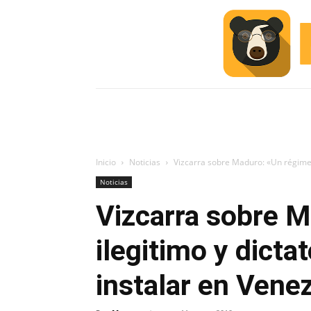
INICIO
ESCUELA M
#ALERTA
Inicio
Noticias
Vizcarra sobre Maduro: «Un régimen i
Noticias
Vizcarra sobre 
ilegitimo y dicta
instalar en Vene