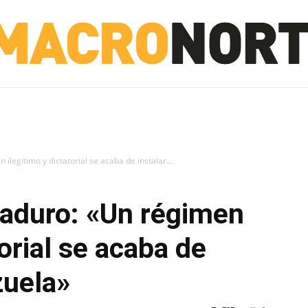
NORTE
INVESTIGACIÓN
NOTICIAS
LA TOTO
legitimo y dictatorial se acaba de instalar...
Maduro: «Un régimen
torial se acaba de
zuela»