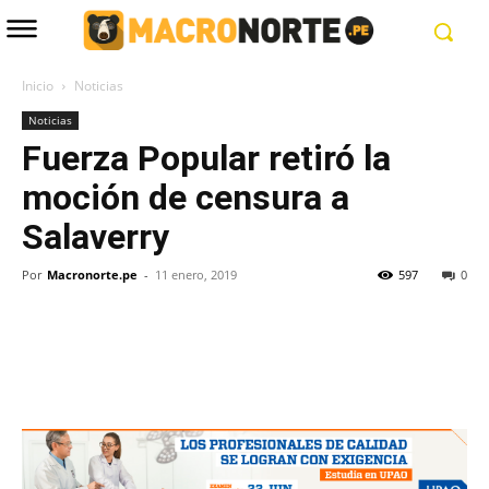
Inicio
Noticias
Noticias
Fuerza Popular retiró la
moción de censura a
Salaverry
Por
Macronorte.pe
-
11 enero, 2019
597
0