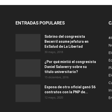
ENTRADAS POPULARES
C
Sobrino del congresista
#
Becerril asume jefatura en
No
EsSalud de La Libertad
30 mayo, 2018
E
E
¿Por qué mintió el congresista
Daniel Salaverry sobre su
P
título universitario?
E
15 diciembre, 2016
C
Esposa de otro oficial ganó 56
In
contratos con la PNP de...
E
12 mayo, 2020