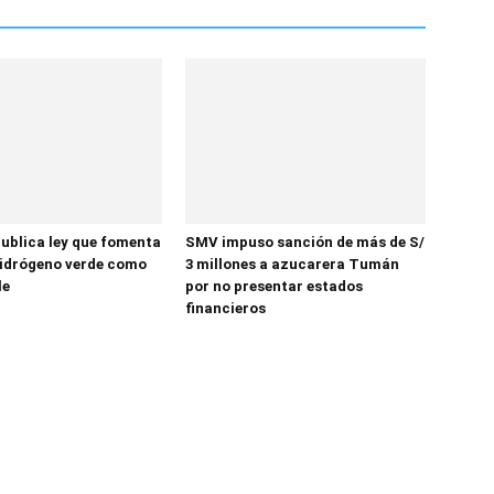
ublica ley que fomenta
SMV impuso sanción de más de S/
 hidrógeno verde como
3 millones a azucarera Tumán
le
por no presentar estados
financieros