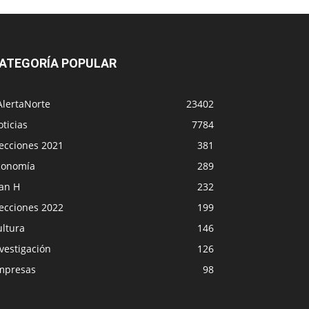
ATEGORÍA POPULAR
AlertaNorte
23402
ticias
7784
lecciones 2021
381
conomía
289
lan H
232
lecciones 2022
199
ultura
146
vestigación
126
mpresas
98