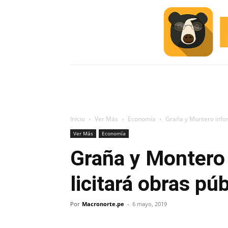
INICIO
ESCUELA M
#ALERTA
Inicio
Ver Más
Economía
Graña y Montero infor
Ver Más
Economía
Graña y Montero
licitará obras pú
Por
Macronorte.pe
-
6 mayo, 2019