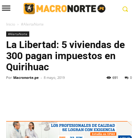
Inicio
#AlertaNorte
#AlertaNorte
La Libertad: 5 viviendas de
300 pagan impuestos en
Quirihuac
Por
Macronorte.pe
-
8 mayo, 2019
691
0