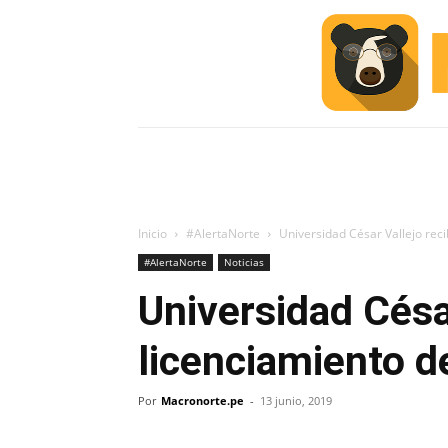
INICIO
ESCUELA M
#ALERTA
Inicio
#AlertaNorte
Universidad César Vallejo rec
#AlertaNorte
Noticias
Universidad Césa
licenciamiento d
Por
Macronorte.pe
-
13 junio, 2019