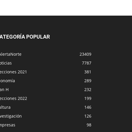
ATEGORÍA POPULAR
AlertaNorte
23409
ticias
7787
lecciones 2021
381
conomía
289
lan H
232
lecciones 2022
199
ultura
146
vestigación
126
mpresas
98