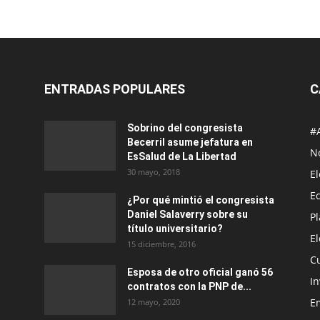
ENTRADAS POPULARES
C
Sobrino del congresista
#
Becerril asume jefatura en
No
EsSalud de La Libertad
30 mayo, 2018
E
E
¿Por qué mintió el congresista
Daniel Salaverry sobre su
P
título universitario?
E
15 diciembre, 2016
C
Esposa de otro oficial ganó 56
In
contratos con la PNP de...
E
12 mayo, 2020