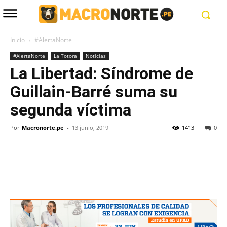
Inicio
#AlertaNorte
#AlertaNorte
La Totora
Noticias
La Libertad: Síndrome de
Guillain-Barré suma su
segunda víctima
Por
Macronorte.pe
-
13 junio, 2019
1413
0