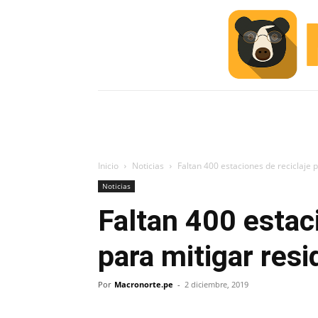
INICIO
ESCUELA M
#ALERTA
Inicio
Noticias
Faltan 400 estaciones de reciclaje 
Noticias
Faltan 400 estac
para mitigar res
Por
Macronorte.pe
-
2 diciembre, 2019