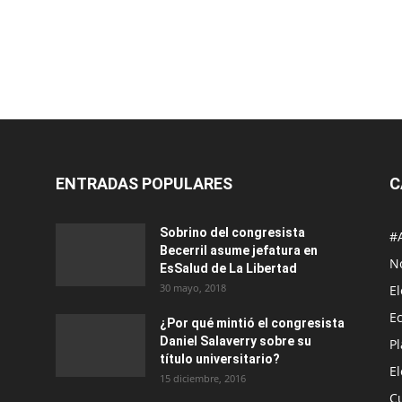
ENTRADAS POPULARES
C
Sobrino del congresista
#
Becerril asume jefatura en
No
EsSalud de La Libertad
30 mayo, 2018
E
E
¿Por qué mintió el congresista
Daniel Salaverry sobre su
P
título universitario?
E
15 diciembre, 2016
C