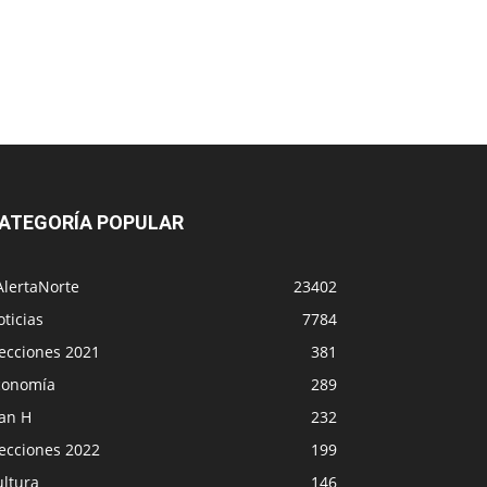
ATEGORÍA POPULAR
AlertaNorte
23402
ticias
7784
lecciones 2021
381
conomía
289
lan H
232
lecciones 2022
199
ultura
146