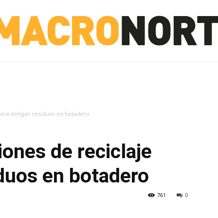
NORTE
INVESTIGACIÓN
NOTICIAS
LA TOTO
para mitigar residuos en botadero
iones de reciclaje
iduos en botadero
761
0