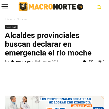
Inicio
Noticias
Noticias
Alcaldes provinciales
buscan declarar en
emergencia el río moche
Por
Macronorte.pe
-
16 diciembre, 2019
1136
0