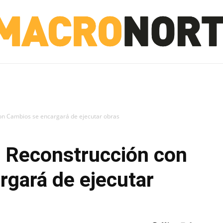
NORTE
INVESTIGACIÓN
NOTICIAS
LA TOTO
con Cambios se encargará de ejecutar obras
a Reconstrucción con
gará de ejecutar