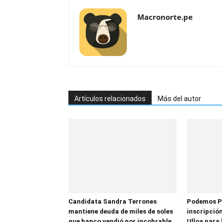
Macronorte.pe
Artículos relacionados
Más del autor
Candidata Sandra Terrones
Podemos P
mantiene deuda de miles de soles
inscripción
que banco vendió por incobrable
Ulloa para 