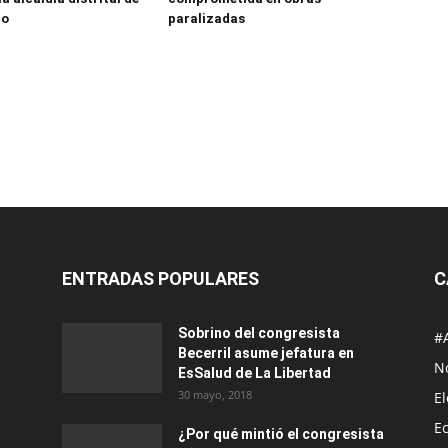
to
paralizadas
ENTRADAS POPULARES
C
Sobrino del congresista
#
Becerril asume jefatura en
No
EsSalud de La Libertad
30 mayo, 2018
E
E
¿Por qué mintió el congresista