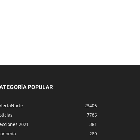
ATEGORÍA POPULAR
AlertaNorte
23406
ticias
7786
lecciones 2021
381
conomía
289