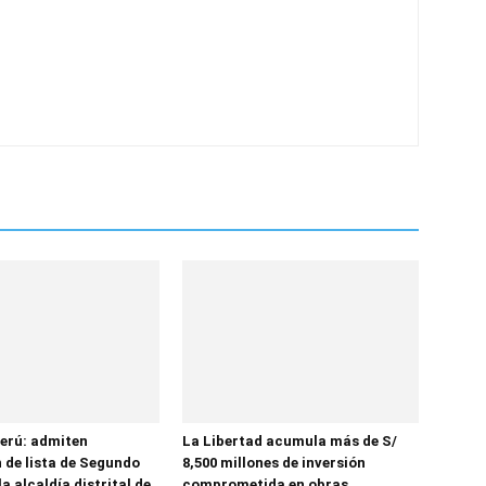
erú: admiten
La Libertad acumula más de S/
 de lista de Segundo
8,500 millones de inversión
la alcaldía distrital de
comprometida en obras