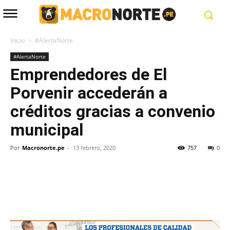
Inicio
#AlertaNorte
#AlertaNorte
Emprendedores de El
Porvenir accederán a
créditos gracias a convenio
municipal
Por
Macronorte.pe
-
13 febrero, 2020
757
0