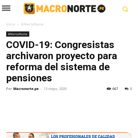
Inicio
#AlertaNorte
#AlertaNorte
COVID-19: Congresistas
archivaron proyecto para
reforma del sistema de
pensiones
Por
Macronorte.pe
-
13 mayo, 2020
667
0