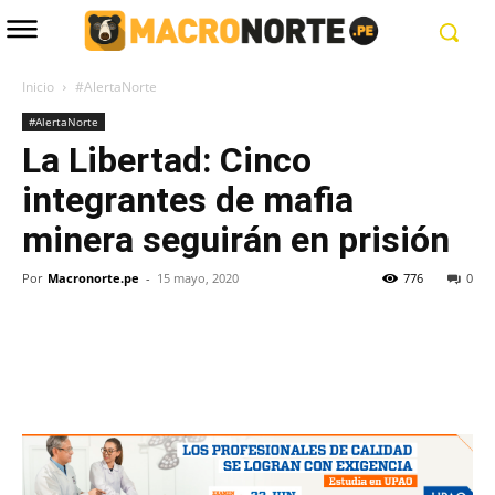
Inicio
#AlertaNorte
#AlertaNorte
La Libertad: Cinco
integrantes de mafia
minera seguirán en prisión
Por
Macronorte.pe
-
15 mayo, 2020
776
0