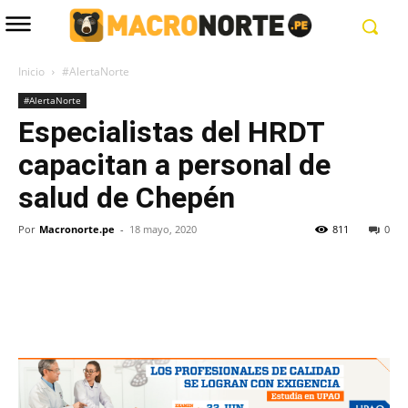
Inicio
#AlertaNorte
#AlertaNorte
Especialistas del HRDT
capacitan a personal de
salud de Chepén
Por
Macronorte.pe
-
18 mayo, 2020
811
0