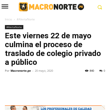
Inicio
#AlertaNorte
#AlertaNorte
Este viernes 22 de mayo
culmina el proceso de
traslado de colegio privado
a público
Por
Macronorte.pe
-
20 mayo, 2020
840
0