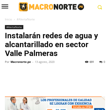
Inicio
#AlertaNorte
#AlertaNorte
Instalarán redes de agua y
alcantarillado en sector
Valle Palmeras
Por
Macronorte.pe
-
13 agosto, 2020
691
0