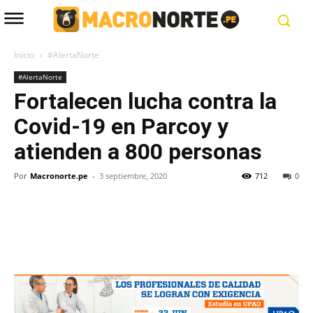
Inicio
#AlertaNorte
#AlertaNorte
Fortalecen lucha contra la
Covid-19 en Parcoy y
atienden a 800 personas
Por
Macronorte.pe
-
3 septiembre, 2020
712
0