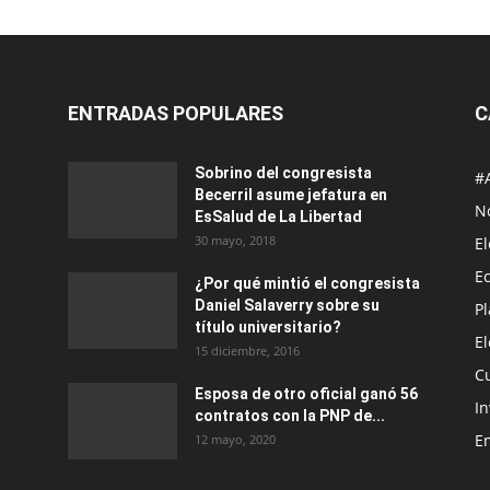
ENTRADAS POPULARES
C
Sobrino del congresista
#
Becerril asume jefatura en
No
EsSalud de La Libertad
30 mayo, 2018
E
E
¿Por qué mintió el congresista
Daniel Salaverry sobre su
P
título universitario?
E
15 diciembre, 2016
C
Esposa de otro oficial ganó 56
In
contratos con la PNP de...
E
12 mayo, 2020