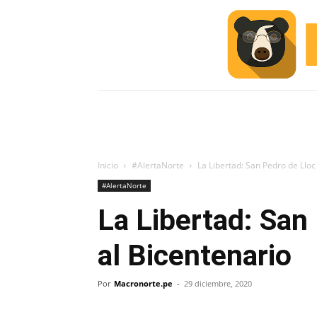
INICIO
ESCUELA M
#ALERTA
Inicio
#AlertaNorte
La Libertad: San Pedro de Llo
#AlertaNorte
La Libertad: San
al Bicentenario
Por
Macronorte.pe
-
29 diciembre, 2020