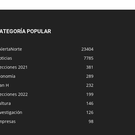
ATEGORÍA POPULAR
AlertaNorte
23404
ticias
7785
lecciones 2021
381
conomía
289
lan H
232
lecciones 2022
199
ultura
146
vestigación
126
mpresas
98