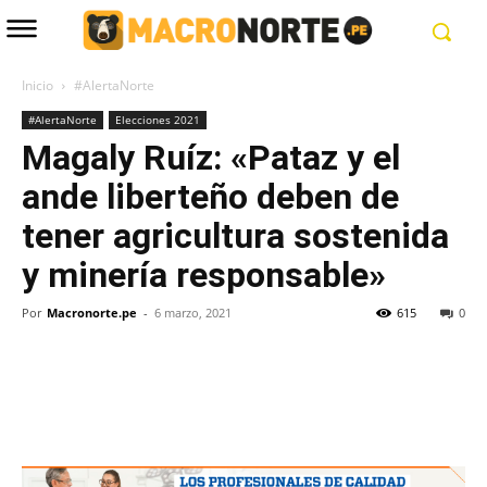
Inicio
#AlertaNorte
#AlertaNorte
Elecciones 2021
Magaly Ruíz: «Pataz y el
ande liberteño deben de
tener agricultura sostenida
y minería responsable»
Por
Macronorte.pe
-
6 marzo, 2021
615
0