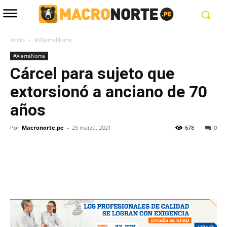
Inicio
#AlertaNorte
#AlertaNorte
Cárcel para sujeto que
extorsionó a anciano de 70
años
Por
Macronorte.pe
-
25 marzo, 2021
678
0