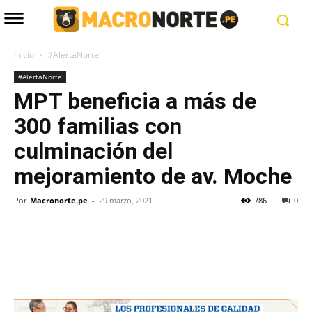
Inicio
#AlertaNorte
#AlertaNorte
MPT beneficia a más de
300 familias con
culminación del
mejoramiento de av. Moche
Por
Macronorte.pe
-
29 marzo, 2021
786
0