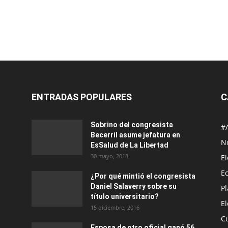
ENTRADAS POPULARES
C
Sobrino del congresista
#
Becerril asume jefatura en
No
EsSalud de La Libertad
30 mayo, 2018
E
E
¿Por qué mintió el congresista
Daniel Salaverry sobre su
P
título universitario?
E
15 diciembre, 2016
C
Esposa de otro oficial ganó 56