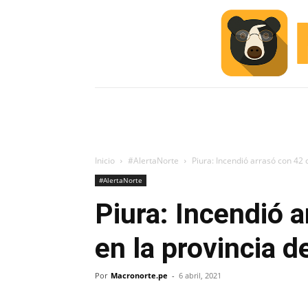
INICIO
ESCUELA M
#ALERTA
Inicio
#AlertaNorte
Piura: Incendió arrasó con 42 
#AlertaNorte
Piura: Incendió 
en la provincia d
Por
Macronorte.pe
-
6 abril, 2021