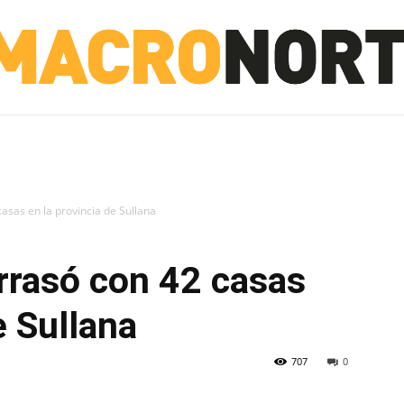
NORTE
INVESTIGACIÓN
NOTICIAS
LA TOTO
casas en la provincia de Sullana
arrasó con 42 casas
e Sullana
707
0