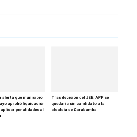
a alerta que municipio
Tras decisión del JEE: APP se
yo aprobó liquidación
quedaría sin candidato a la
 aplicar penalidades al
alcaldía de Carabamba
a