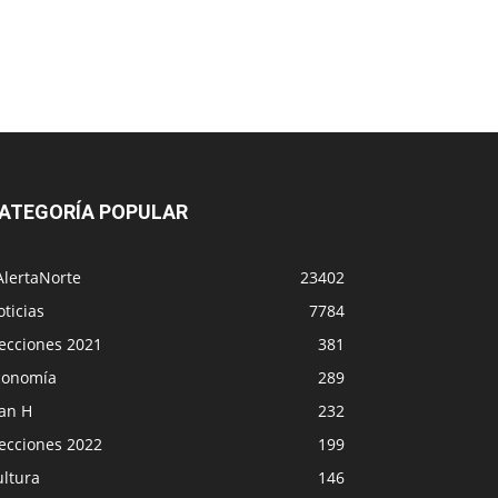
ATEGORÍA POPULAR
AlertaNorte
23402
ticias
7784
lecciones 2021
381
conomía
289
lan H
232
lecciones 2022
199
ultura
146