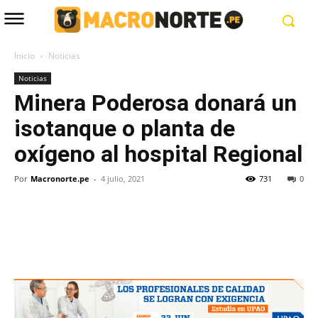
Inicio
Noticias
Noticias
Minera Poderosa donará un
isotanque o planta de
oxígeno al hospital Regional
Por
Macronorte.pe
-
4 julio, 2021
731
0