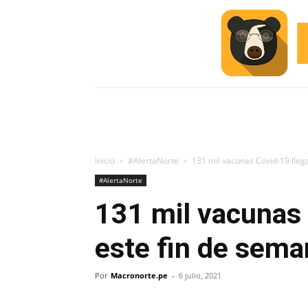
INICIO
ESCUELA M
#ALERTA
Inicio
#AlertaNorte
131 mil vacunas Covid-19 lleg
#AlertaNorte
131 mil vacunas 
este fin de sema
Por
Macronorte.pe
-
6 julio, 2021