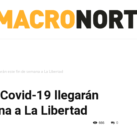
NORTE
INVESTIGACIÓN
NOTICIAS
LA TOTO
arán este fin de semana a La Libertad
Covid-19 llegarán
na a La Libertad
666
0