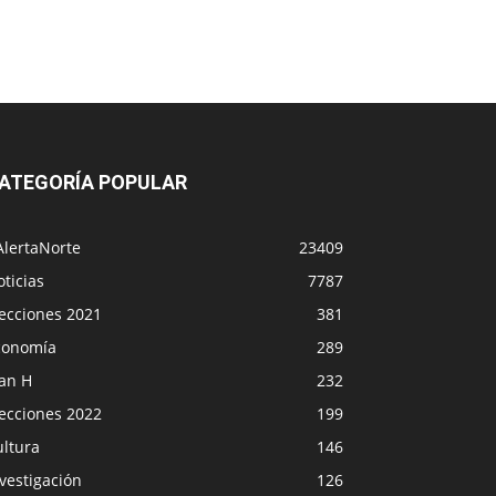
ATEGORÍA POPULAR
AlertaNorte
23409
ticias
7787
lecciones 2021
381
conomía
289
lan H
232
lecciones 2022
199
ultura
146
vestigación
126