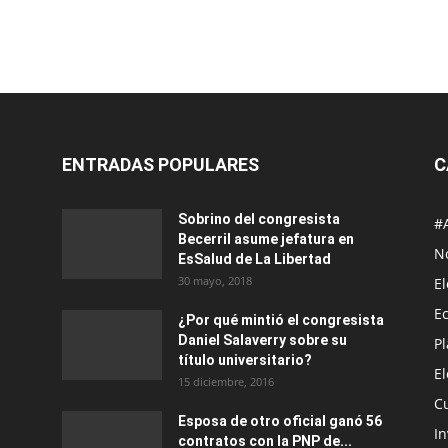
ENTRADAS POPULARES
C
Sobrino del congresista
#
Becerril asume jefatura en
No
EsSalud de La Libertad
30 mayo, 2018
E
E
¿Por qué mintió el congresista
Daniel Salaverry sobre su
P
título universitario?
E
15 diciembre, 2016
C
Esposa de otro oficial ganó 56
In
contratos con la PNP de...