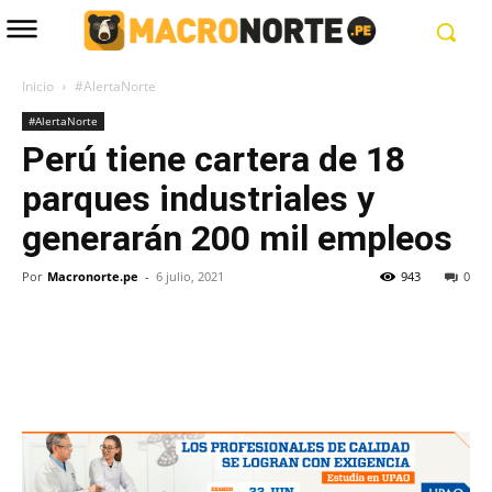
Inicio
#AlertaNorte
#AlertaNorte
Perú tiene cartera de 18
parques industriales y
generarán 200 mil empleos
Por
Macronorte.pe
-
6 julio, 2021
943
0