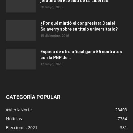
jefatura en EsSalud de La Libertad
30 mayo, 2018
¿Por qué mintió el congresista Daniel
Salaverry sobre su título universitario?
15 diciembre, 2016
Esposa de otro oficial ganó 56 contratos
con la PNP de...
12 mayo, 2020
CATEGORÍA POPULAR
#AlertaNorte
23403
Noticias
7784
Elecciones 2021
381