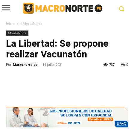
Inicio
#AlertaNorte
#AlertaNorte
La Libertad: Se propone
realizar Vacunatón
Por
Macronorte.pe
-
14 julio, 2021
737
0