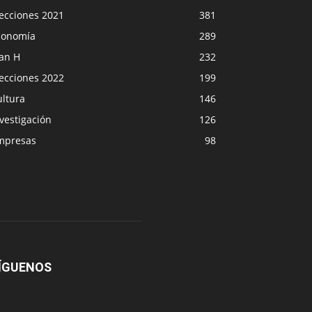
lecciones 2021
381
conomía
289
lan H
232
lecciones 2022
199
ultura
146
vestigación
126
mpresas
98
ÍGUENOS