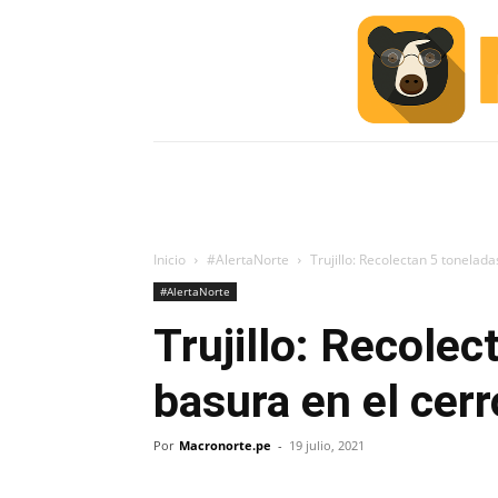
INICIO
ESCUELA M
#ALERTA
Inicio
#AlertaNorte
Trujillo: Recolectan 5 tonelad
#AlertaNorte
Trujillo: Recolec
basura en el cer
Por
Macronorte.pe
-
19 julio, 2021