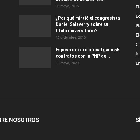
30 mayo, 2018
E
E
¿Por qué mintió el congresista
Daniel Salaverry sobre su
P
título universitario?
E
15 diciembre, 2016
C
Esposa de otro oficial ganó 56
In
contratos con la PNP de...
E
12 mayo, 2020
BRE NOSOTROS
S