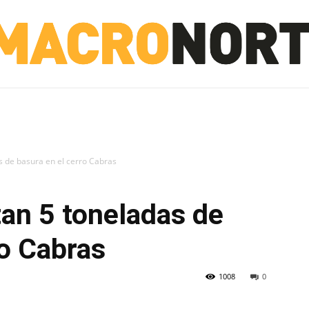
NORTE
INVESTIGACIÓN
NOTICIAS
LA TOTO
as de basura en el cerro Cabras
tan 5 toneladas de
ro Cabras
1008
0