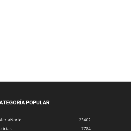
ATEGORÍA POPULAR
AlertaNorte
23402
ticias
7784