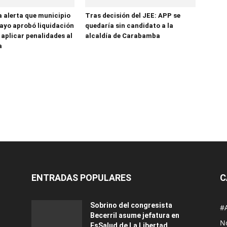
a alerta que municipio
Tras decisión del JEE: APP se
yo aprobó liquidación
quedaría sin candidato a la
 aplicar penalidades al
alcaldía de Carabamba
a
ENTRADAS POPULARES
C
Sobrino del congresista
#
Becerril asume jefatura en
No
EsSalud de La Libertad