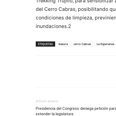
Trekking Trujillo, para sensibiliza
del Cerro Cabras, posibilitando q
condiciones de limpieza, previni
inundaciones.2
ETIQUETAS
basura
cerro Cabras
La Esperanza
Artículo anterior
Presidencia del Congreso deniega petición par
extender la legislatura