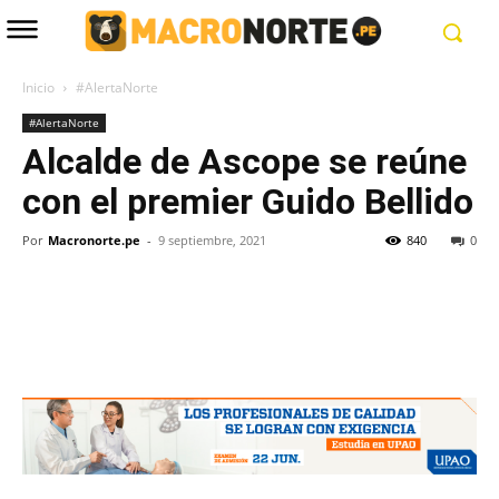
Inicio
#AlertaNorte
#AlertaNorte
Alcalde de Ascope se reúne
con el premier Guido Bellido
Por
Macronorte.pe
-
9 septiembre, 2021
840
0