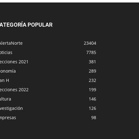
ATEGORÍA POPULAR
AlertaNorte
23404
ticias
7785
lecciones 2021
381
conomía
289
lan H
232
lecciones 2022
199
ultura
146
vestigación
126
mpresas
98