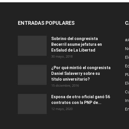
ENTRADAS POPULARES
C
Sobrino del congresista
#
Becerril asume jefatura en
No
EsSalud de La Libertad
30 mayo, 2018
E
E
¿Por qué mintió el congresista
Daniel Salaverry sobre su
P
título universitario?
E
15 diciembre, 2016
C
Esposa de otro oficial ganó 56
In
contratos con la PNP de...
E
12 mayo, 2020