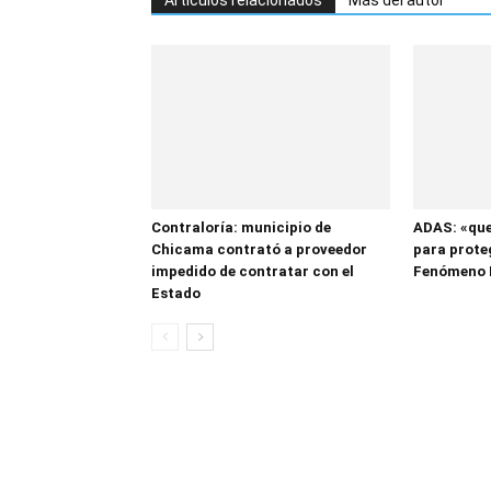
Artículos relacionados
Más del autor
Contraloría: municipio de
ADAS: «que
Chicama contrató a proveedor
para proteg
impedido de contratar con el
Fenómeno 
Estado