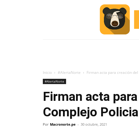
INICIO
ESCUELA M
#ALERTA
Inicio
#AlertaNorte
Firman acta para creación del C
#AlertaNorte
Firman acta para
Complejo Policial
Por
Macronorte.pe
-
30 octubre, 2021