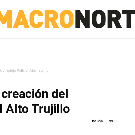
NORTE
INVESTIGACIÓN
NOTICIAS
LA TOTO
omplejo Policial Alto Trujillo
 creación del
 Alto Trujillo
458
0