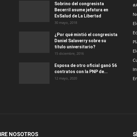
Sobrino del congresista
#
Becerril asume jefatura en
No
EsSalud de La Libertad
30 mayo, 2018
E
E
¿Por qué mintió el congresista
Daniel Salaverry sobre su
P
título universitario?
E
15 diciembre, 2016
C
Esposa de otro oficial ganó 56
In
contratos con la PNP de...
E
12 mayo, 2020
BRE NOSOTROS
S