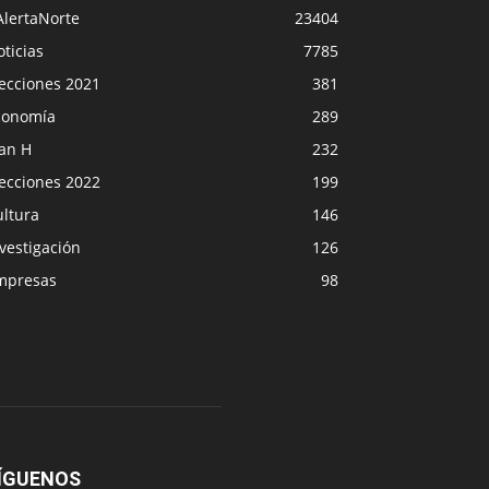
AlertaNorte
23404
ticias
7785
lecciones 2021
381
conomía
289
lan H
232
lecciones 2022
199
ultura
146
vestigación
126
mpresas
98
ÍGUENOS