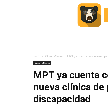
INICIO
ESCUELA M
#ALERTA
Inicio
#AlertaNorte
MPT ya cuenta con terreno par
#AlertaNorte
MPT ya cuenta c
nueva clínica de
discapacidad