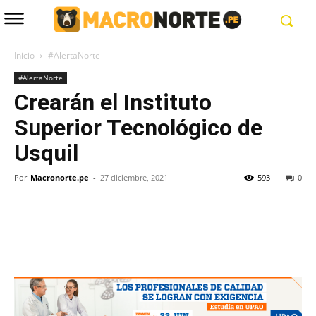
Inicio
#AlertaNorte
#AlertaNorte
Crearán el Instituto
Superior Tecnológico de
Usquil
Por
Macronorte.pe
-
27 diciembre, 2021
593
0