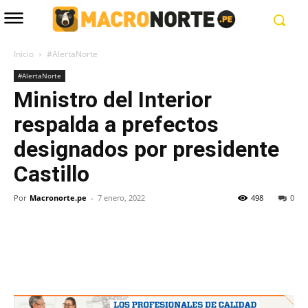
Inicio
#AlertaNorte
#AlertaNorte
Ministro del Interior
respalda a prefectos
designados por presidente
Castillo
Por
Macronorte.pe
-
7 enero, 2022
498
0