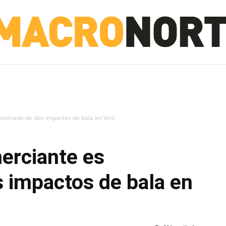
NORTE
INVESTIGACIÓN
NOTICIAS
LA TOTO
sesinado de dos impactos de bala en Virú
erciante es
 impactos de bala en