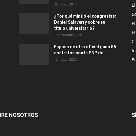
30 mayo, 2018
E
E
¿Por qué mintió el congresista
Daniel Salaverry sobre su
P
título universitario?
E
15 diciembre, 2016
C
Esposa de otro oficial ganó 56
In
contratos con la PNP de...
E
12 mayo, 2020
BRE NOSOTROS
S