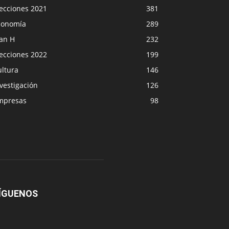
lecciones 2021
381
conomía
289
lan H
232
lecciones 2022
199
ultura
146
vestigación
126
mpresas
98
ÍGUENOS