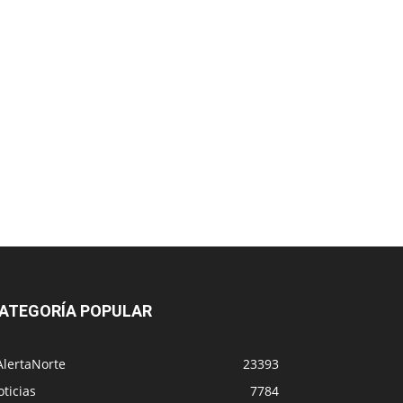
ATEGORÍA POPULAR
AlertaNorte
23393
ticias
7784