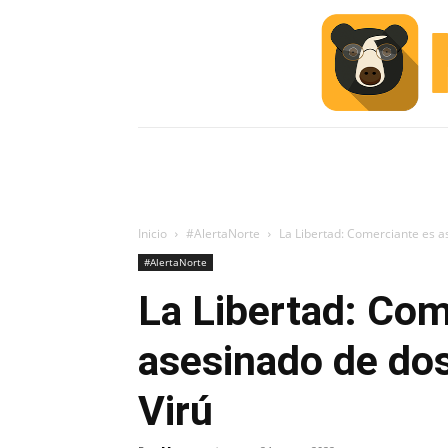
INICIO
ESCUELA M
#ALERTA
Inicio
#AlertaNorte
La Libertad: Comerciante es a
#AlertaNorte
La Libertad: Com
asesinado de dos
Virú