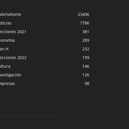
AlertaNorte
23406
ticias
7786
lecciones 2021
381
conomía
289
lan H
232
lecciones 2022
199
ultura
146
vestigación
126
mpresas
98