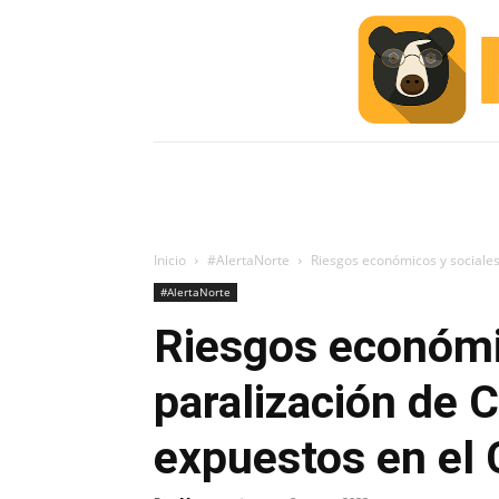
INICIO
ESCUELA M
#ALERTA
Inicio
#AlertaNorte
Riesgos económicos y sociales
#AlertaNorte
Riesgos económi
paralización de 
expuestos en el