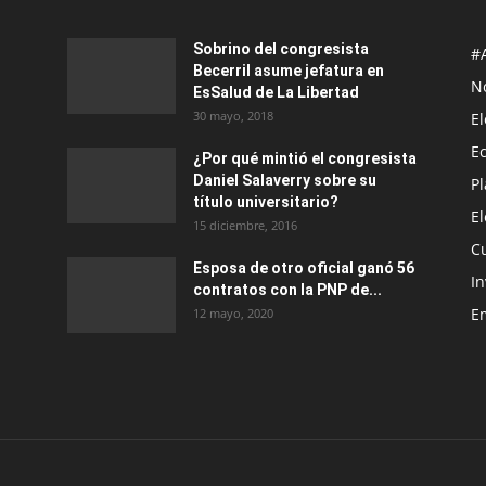
Sobrino del congresista
#
Becerril asume jefatura en
No
EsSalud de La Libertad
30 mayo, 2018
E
E
¿Por qué mintió el congresista
Daniel Salaverry sobre su
P
título universitario?
E
15 diciembre, 2016
C
Esposa de otro oficial ganó 56
In
contratos con la PNP de...
E
12 mayo, 2020