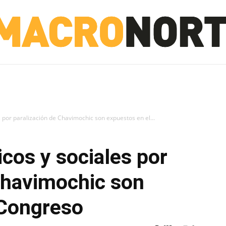
NORTE
INVESTIGACIÓN
NOTICIAS
LA TOTO
 por paralización de Chavimochic son expuestos en el...
cos y sociales por
Chavimochic son
 Congreso