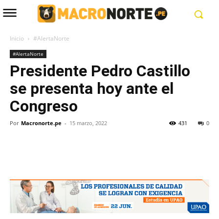
Inicio
#AlertaNorte
#AlertaNorte
Presidente Pedro Castillo
se presenta hoy ante el
Congreso
Por
Macronorte.pe
-
15 marzo, 2022
431
0