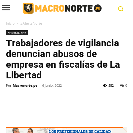
Inicio
#AlertaNorte
#AlertaNorte
Trabajadores de vigilancia
denuncian abusos de
empresa en fiscalías de La
Libertad
Por
Macronorte.pe
-
6 junio, 2022
582
0