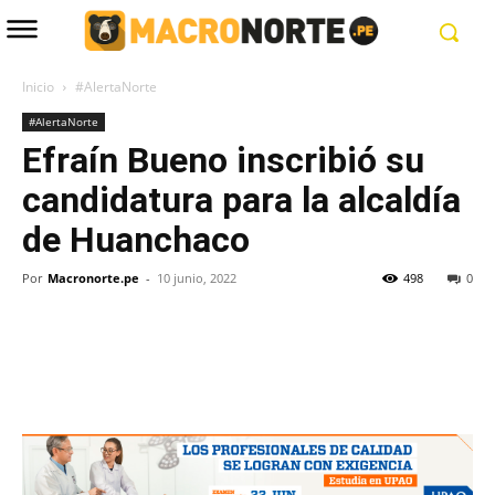
Inicio
#AlertaNorte
#AlertaNorte
Efraín Bueno inscribió su
candidatura para la alcaldía
de Huanchaco
Por
Macronorte.pe
-
10 junio, 2022
498
0