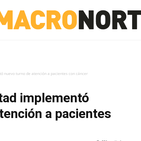
NORTE
INVESTIGACIÓN
NOTICIAS
LA TOTO
ó nuevo turno de atención a pacientes con cáncer
rtad implementó
tención a pacientes