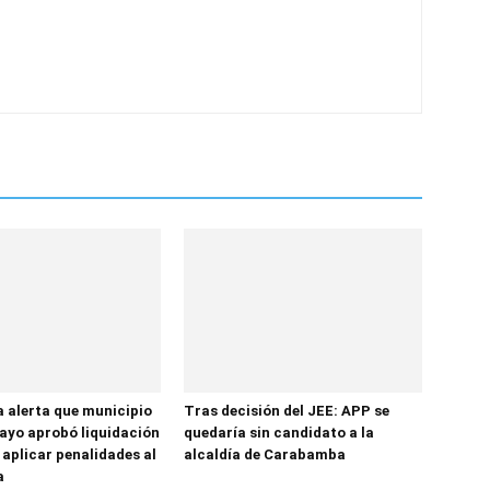
a alerta que municipio
Tras decisión del JEE: APP se
yo aprobó liquidación
quedaría sin candidato a la
 aplicar penalidades al
alcaldía de Carabamba
a