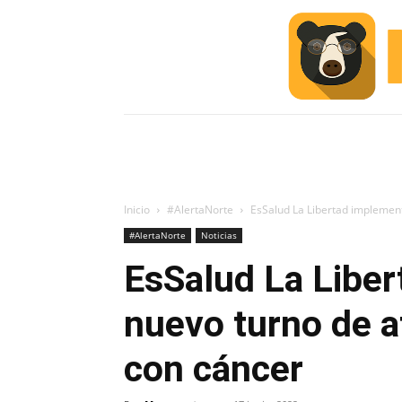
INICIO
ESCUELA M
#ALERTA
Inicio
#AlertaNorte
EsSalud La Libertad implement
#AlertaNorte
Noticias
EsSalud La Libe
nuevo turno de a
con cáncer