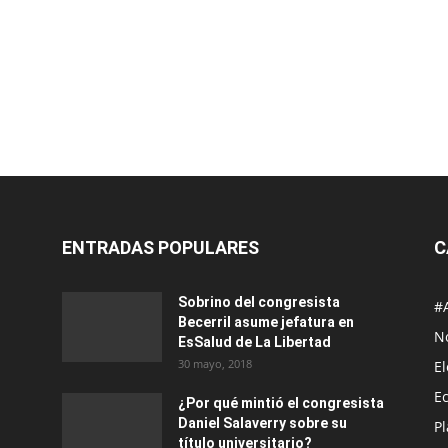
ENTRADAS POPULARES
C
Sobrino del congresista
#
Becerril asume jefatura en
No
EsSalud de La Libertad
30 mayo, 2018
E
E
¿Por qué mintió el congresista
Daniel Salaverry sobre su
P
título universitario?