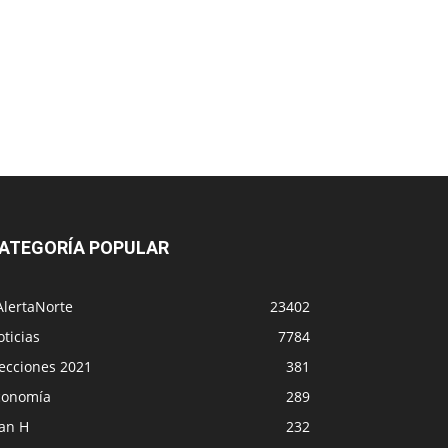
ATEGORÍA POPULAR
AlertaNorte
23402
ticias
7784
lecciones 2021
381
conomía
289
lan H
232