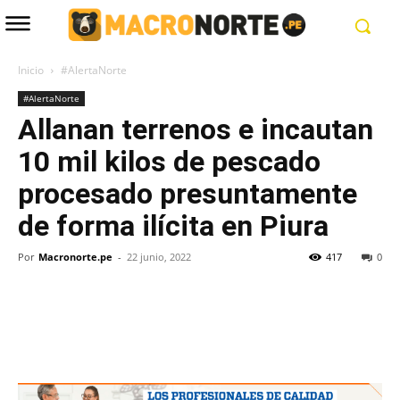
Inicio
#AlertaNorte
#AlertaNorte
Allanan terrenos e incautan
10 mil kilos de pescado
procesado presuntamente
de forma ilícita en Piura
Por
Macronorte.pe
-
22 junio, 2022
417
0