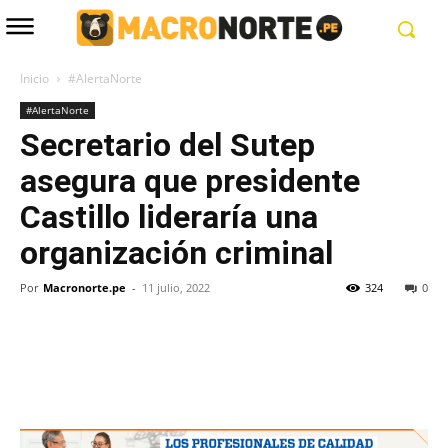
Inicio
#AlertaNorte
#AlertaNorte
Secretario del Sutep
asegura que presidente
Castillo lideraría una
organización criminal
Por
Macronorte.pe
-
11 julio, 2022
324
0