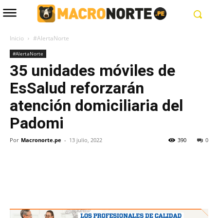
Inicio
#AlertaNorte
#AlertaNorte
35 unidades móviles de
EsSalud reforzarán
atención domiciliaria del
Padomi
Por
Macronorte.pe
-
13 julio, 2022
390
0