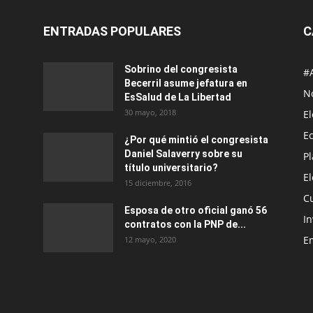
ENTRADAS POPULARES
C
Sobrino del congresista
#
Becerril asume jefatura en
No
EsSalud de La Libertad
30 mayo, 2018
E
E
¿Por qué mintió el congresista
Daniel Salaverry sobre su
P
título universitario?
E
15 diciembre, 2016
C
Esposa de otro oficial ganó 56
In
contratos con la PNP de...
E
12 mayo, 2020