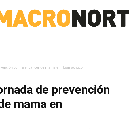
NORTE
INVESTIGACIÓN
NOTICIAS
LA TOTO
revención contra el cáncer de mama en Huamachuco
jornada de prevención
r de mama en