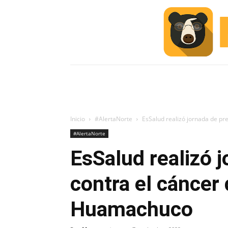
INICIO
ESCUELA M
#ALERTA
Inicio
#AlertaNorte
EsSalud realizó jornada de p
#AlertaNorte
EsSalud realizó 
contra el cánce
Huamachuco