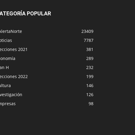
ATEGORÍA POPULAR
AlertaNorte
23409
ticias
7787
lecciones 2021
381
conomía
289
lan H
232
lecciones 2022
199
ultura
146
vestigación
126
mpresas
98