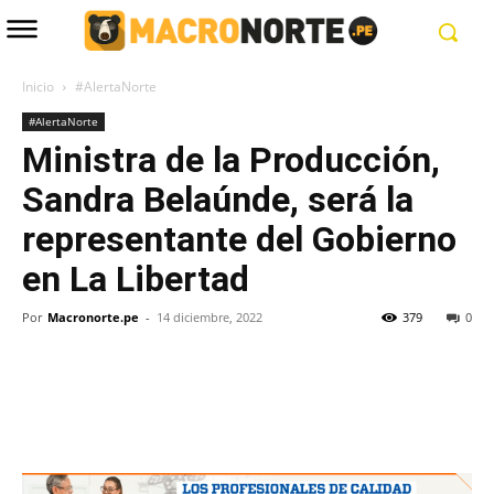
Inicio
#AlertaNorte
#AlertaNorte
Ministra de la Producción,
Sandra Belaúnde, será la
representante del Gobierno
en La Libertad
Por
Macronorte.pe
-
14 diciembre, 2022
379
0