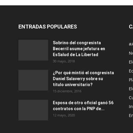
ENTRADAS POPULARES
C
Sobrino del congresista
#
Becerril asume jefatura en
No
EsSalud de La Libertad
30 mayo, 2018
E
E
¿Por qué mintió el congresista
Daniel Salaverry sobre su
P
título universitario?
E
15 diciembre, 2016
C
Esposa de otro oficial ganó 56
In
contratos con la PNP de...
E
12 mayo, 2020