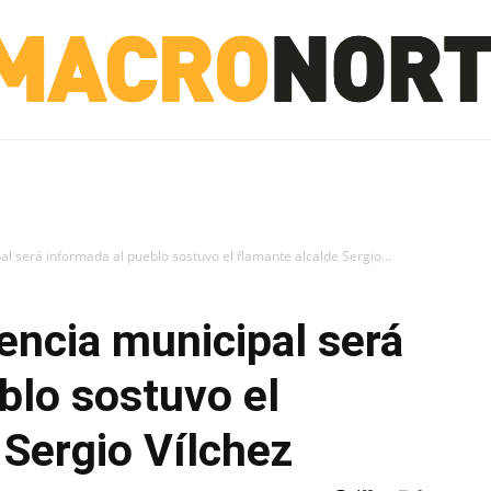
NORTE
INVESTIGACIÓN
NOTICIAS
LA TOTO
l será informada al pueblo sostuvo el flamante alcalde Sergio...
encia municipal será
blo sostuvo el
 Sergio Vílchez