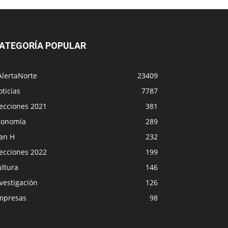
ATEGORÍA POPULAR
AlertaNorte
23409
ticias
7787
lecciones 2021
381
conomía
289
lan H
232
lecciones 2022
199
ultura
146
vestigación
126
mpresas
98