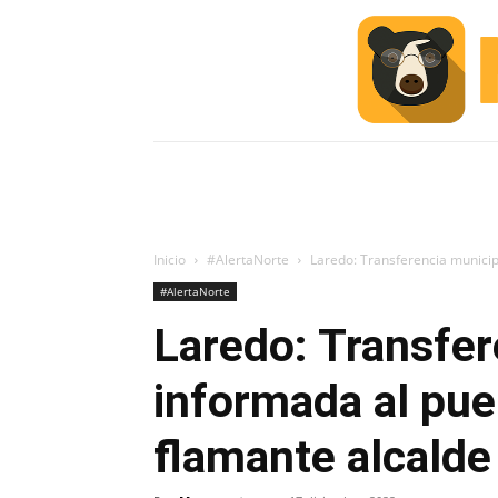
INICIO
ESCUELA M
#ALERTA
Inicio
#AlertaNorte
Laredo: Transferencia municipa
#AlertaNorte
Laredo: Transfer
informada al pue
flamante alcalde