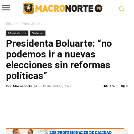
Inicio
#AlertaNorte
#AlertaNorte
Noticias
Presidenta Boluarte: “no
podemos ir a nuevas
elecciones sin reformas
políticas”
Por
Macronorte.pe
-
19 diciembre, 2022
374
0