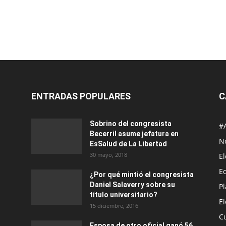
ENTRADAS POPULARES
C
Sobrino del congresista
#
Becerril asume jefatura en
No
EsSalud de La Libertad
30 mayo, 2018
E
E
¿Por qué mintió el congresista
Daniel Salaverry sobre su
P
título universitario?
E
15 diciembre, 2016
C
Esposa de otro oficial ganó 56