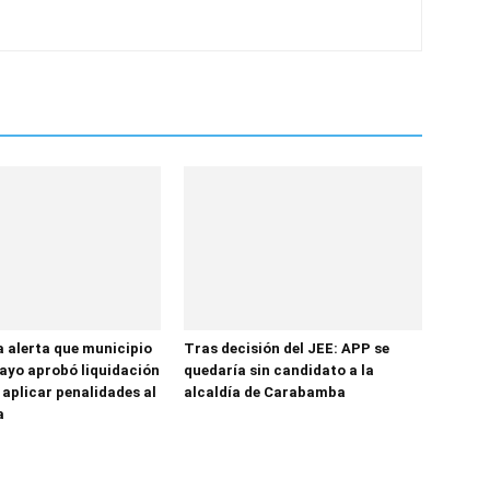
a alerta que municipio
Tras decisión del JEE: APP se
yo aprobó liquidación
quedaría sin candidato a la
 aplicar penalidades al
alcaldía de Carabamba
a