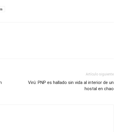
es
Artículo siguiente
n
Virú: PNP es hallado sin vida al interior de un
hostal en chao