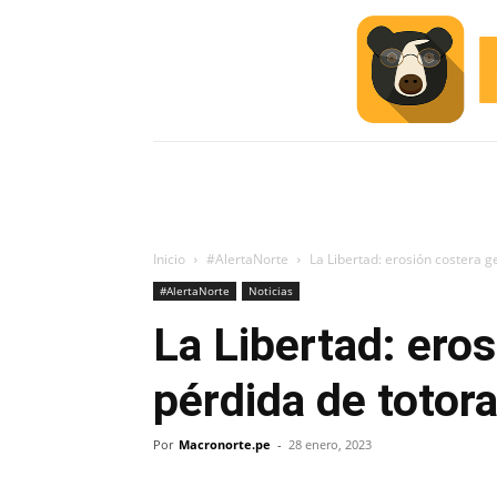
INICIO
ESCUELA M
#ALERTA
Inicio
#AlertaNorte
La Libertad: erosión costera 
#AlertaNorte
Noticias
La Libertad: ero
pérdida de totor
Por
Macronorte.pe
-
28 enero, 2023