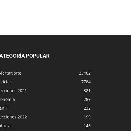
ATEGORÍA POPULAR
AlertaNorte
23402
ticias
7784
lecciones 2021
381
conomía
289
lan H
232
lecciones 2022
199
ultura
146