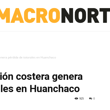
NORTE
INVESTIGACIÓN
NOTICIAS
LA TOTO
genera pérdida de totorales en Huanchaco
sión costera genera
ales en Huanchaco
925
0