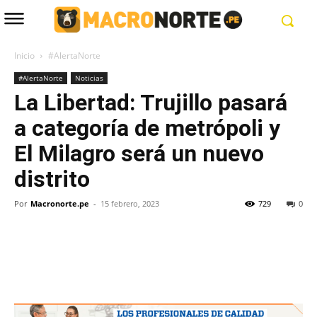
Inicio
#AlertaNorte
#AlertaNorte
Noticias
La Libertad: Trujillo pasará
a categoría de metrópoli y
El Milagro será un nuevo
distrito
Por
Macronorte.pe
-
15 febrero, 2023
729
0