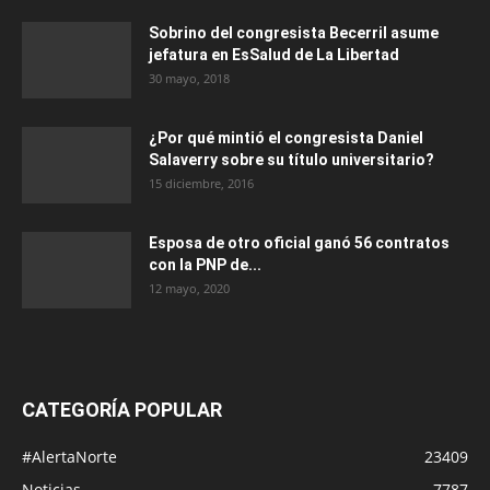
Sobrino del congresista Becerril asume
jefatura en EsSalud de La Libertad
30 mayo, 2018
¿Por qué mintió el congresista Daniel
Salaverry sobre su título universitario?
15 diciembre, 2016
Esposa de otro oficial ganó 56 contratos
con la PNP de...
12 mayo, 2020
CATEGORÍA POPULAR
#AlertaNorte
23409
Noticias
7787