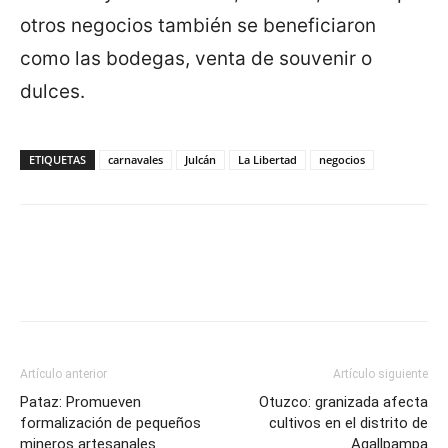
otros negocios también se beneficiaron
como las bodegas, venta de souvenir o
dulces.
ETIQUETAS
carnavales
Julcán
La Libertad
negocios
Artículo anterior
Artículo siguiente
Pataz: Promueven
Otuzco: granizada afecta
formalización de pequeños
cultivos en el distrito de
mineros artesanales
Agallpampa