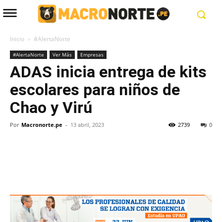
Inicio
#AlertaNorte
#AlertaNorte
Ver Más
Empresas
ADAS inicia entrega de kits
escolares para niños de
Chao y Virú
Por
Macronorte.pe
-
13 abril, 2023
2739
0